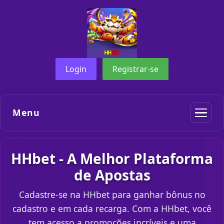
Login
Registrar-se
Menu
HHbet - A Melhor Plataforma
de Apostas
Cadastre-se na HHbet para ganhar bônus no
cadastro e em cada recarga. Com a HHbet, você
tem acesso a promoções incríveis e uma