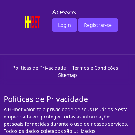
Acessos
Login
Registrar-se
Políticas de Privacidade
Termos e Condições
Sitemap
Políticas de Privacidade
A HHbet valoriza a privacidade de seus usuários e está
empenhada em proteger todas as informações
pessoais fornecidas durante o uso de nossos serviços.
Todos os dados coletados são utilizados