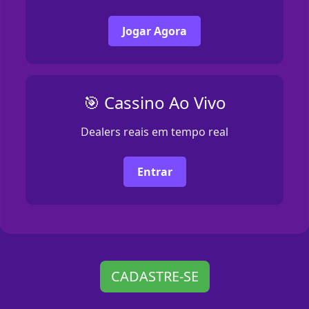
Jogar Agora
🎯 Cassino Ao Vivo
Dealers reais em tempo real
Entrar
CADASTRE-SE